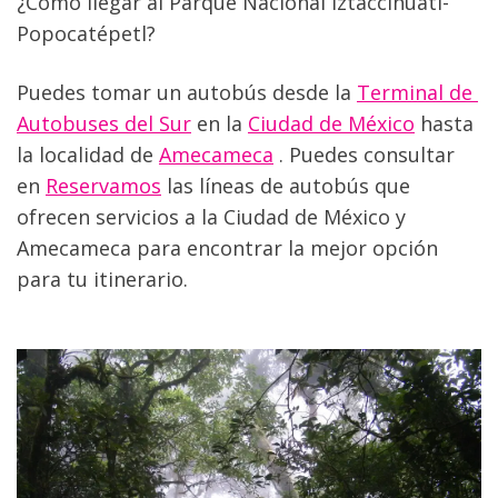
¿Cómo llegar al Parque Nacional Iztaccíhuatl-
Popocatépetl?
Puedes tomar un autobús desde la 
Terminal de 
Autobuses del Sur
 en la 
Ciudad de México
 hasta 
la localidad de 
Amecameca
 . Puedes consultar 
en 
Reservamos
 las líneas de autobús que 
ofrecen servicios a la Ciudad de México y 
Amecameca para encontrar la mejor opción 
para tu itinerario.